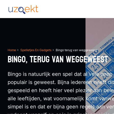
Home
Spelletjes En Gadgets
Bingo terug van weggeweest
Bingo, terug van weggeweest
Bingo is natuurlijk een spel dat al vele jaren
populair is geweest. Bijna iedereen heeft di
gespeeld en heeft hier veel plezier aan bele
alle leeftijden, wat voornamelijk komt vanwe
simpel is en dat er bijna geen regels aan ve