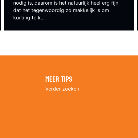
nodig is, daarom is het natuurlijk heel erg fijn
dat het tegenwoordig zo makkelijk is om
korting te k...
Meer tips
Verder zoeken