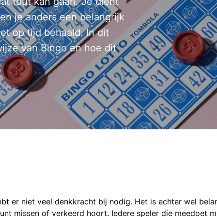
dat fout kan gaan. Je dient
ien je anders een belangrijk
 op tijd behaald. In dit
ijze van Bingo en hoe dit
t er niet veel denkkracht bij nodig. Het is echter wel belangr
unt missen of verkeerd hoort. Iedere speler die meedoet m