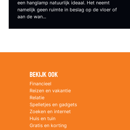
een hanglamp natuurlijk ideaal. Het neemt
namelijk geen ruimte in beslag op de vloer of
aan de wan...
Bekijk ook
Financieel
Reizen en vakantie
Relatie
Spelletjes en gadgets
Zoeken en internet
Huis en tuin
Gratis en korting