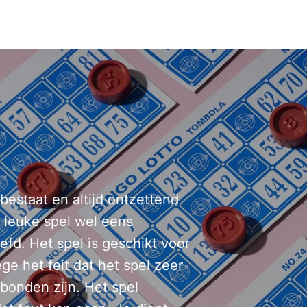
 bestaat en altijd ontzettend
t leuke spel wel eens
efd. Het spel is geschikt voor
ge het feit dat het spel zeer
rbonden zijn. Het spel