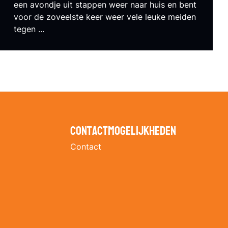
een avondje uit stappen weer naar huis en bent
voor de zoveelste keer weer vele leuke meiden
tegen ...
Contactmogelijkheden
Contact