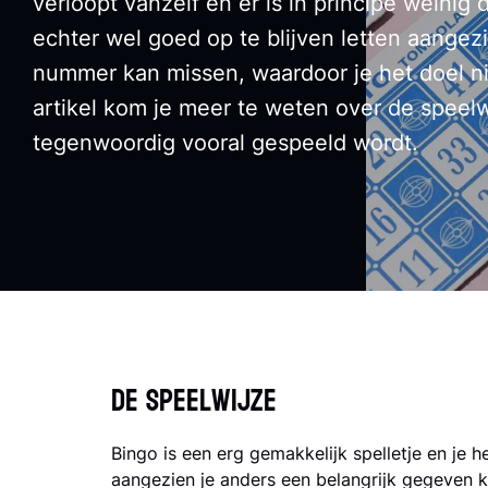
verloopt vanzelf en er is in principe weinig 
echter wel goed op te blijven letten aangez
nummer kan missen, waardoor je het doel niet
artikel kom je meer te weten over de speelw
tegenwoordig vooral gespeeld wordt.
De speelwijze
Bingo is een erg gemakkelijk spelletje en je heb
aangezien je anders een belangrijk gegeven k